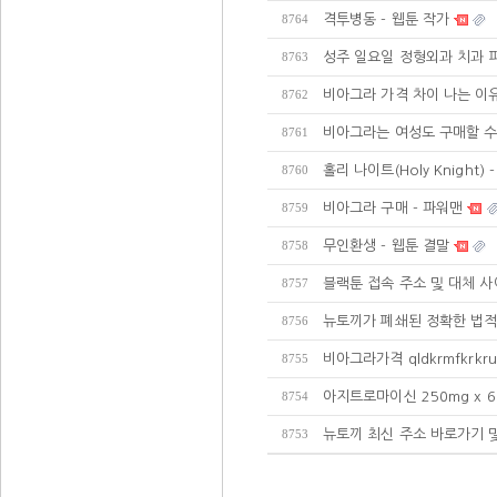
격투병동 - 웹툰 작가
8764
성주 일요일 정형외과 치과 
8763
비아그라 가격 차이 나는 이
8762
비아그라는 여성도 구매할 수
8761
홀리 나이트(Holy Knight)
8760
비아그라 구매 - 파워맨
8759
무인환생 - 웹툰 결말
8758
블랙툰 접속 주소 및 대체 사
8757
뉴토끼가 폐쇄된 정확한 법적
8756
비아그라가격 qldkrmfkrkru
8755
아지트로마이신 250mg x 6
8754
뉴토끼 최신 주소 바로가기 
8753