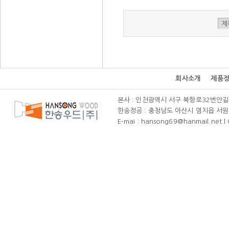
회사소개
제품
본사 : 인천광역시 서구 북항로32번안길 111(
한송정공 : 충청남도 아산시 염치읍 서원리 58-
E-mai : hansong69@hanmail.net l C