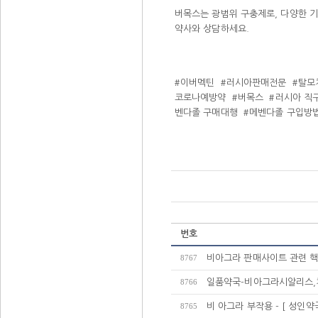
버목스는 광범위 구충제로, 다양한 
약사와 상담하세요.
#이버멕틴
#러시아판매전문
#탈모
코로나예방약
#버목스
#러시아 직
벤다졸 구매대행
#메벤다졸 구입방
번호
비아그라 판매사이트 관련 핵
8767
일품약국-비아그라시알리스,
8766
비 아그라 부작용 - [ 성인약국
8765