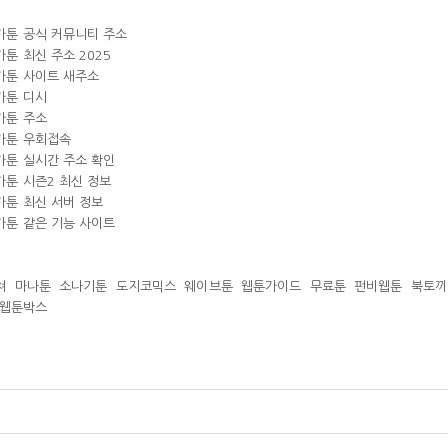
가툰 공식 커뮤니티 주소
툰 최신 주소 2025
가툰 사이트 새주소
가툰 디시
가툰 주소
가툰 우회접속
가툰 실시간 주소 확인
가툰 시즌2 최신 정보
가툰 최신 서버 정보
가툰 같은 기능 사이트
쳐
마나툰
소나기툰
도지코믹스
웨이브툰
웹툰가이드
무료툰
펀비웹툰
북토끼
웹툰박스