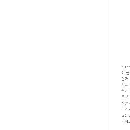
20
이 
먼저
하여 
하지만
을 경
심을 
마징
웹툰을
키워드