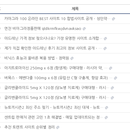
호
제목
카마그라 100 온라인 BEST 사이트 10 합법사이트 공개 - 성인약…
1
연천 비아그라정품판매 qldkrmfkwjdvnavksao
0
아드레닌 가격 정보 찾으시나요? 가장 유명한 사이트 소개합…
9
제가 직접 확인한 아드레닌 후기 최고의 정보 사이트 공개 - …
8
비닉스 효능과 올바른 복용 방법 - 정력원
7
아지트로마이신 250mg x 6정 (항생제) 구매대행 - 러시아 약, …
6
버목스 - 메벤다졸 100mg x 6정 (유럽산 C형 구충제, 항암 효과) …
5
글리벤클라미드 5mg X 120정 (당뇨병 치료제) 구매대행 - 러시…
4
글리벤클라미드 5mg X 120정 (당뇨병 치료제) 구매대행 - 러시…
3
뉴토끼시즌2 최신 주소 찾기 - 뉴토끼시즌2 최신 대체 - 뉴토…
2
센트립 판매처 관련 고민 1초 해결법 - 매일 업데이트되는 정…
1
추천 토렌트 사이트 순위별 정리
0