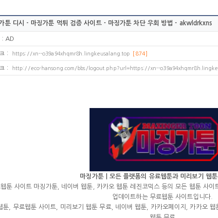
툰 디시 - 마징가툰 먹튀 검증 사이트 - 마징가툰 차단 우회 방법 - akwldrkxns
:
AD
:
크
https://xn--o39a94xhqmr8h.lingkeusalang.top
[874]
:
크
http://eco-hansong.com/bbs/logout.php?url=https://xn--o39a94xhqmr8h.ling
마징가툰ㅣ모든 플랫폼의 유료웹툰과 미리보기 웹툰
웹툰 사이트 마징가툰, 네이버 웹툰, 카카오 웹툰 레진코믹스 등의 모든 웹툰 사
업데이트하는 무료웹툰 사이트입니다.
툰, 무료웹툰 사이트, 미리보기 웹툰 무료, 네이버 웹툰, 카카오페이지, 카카오 웹툰,
웹툰 무료