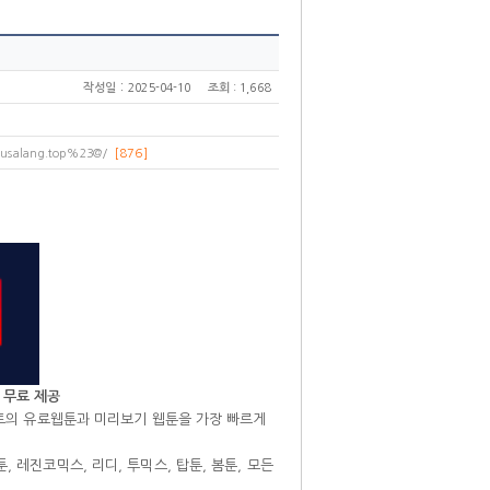
:
작성일
2025-04-10
조회
: 1,668
keusalang.top%23@/
[876]
 무료 제공
이트의 유료웹툰과 미리보기 웹툰을 가장 빠르게
 레진코믹스, 리디, 투믹스, 탑툰, 봄툰, 모든