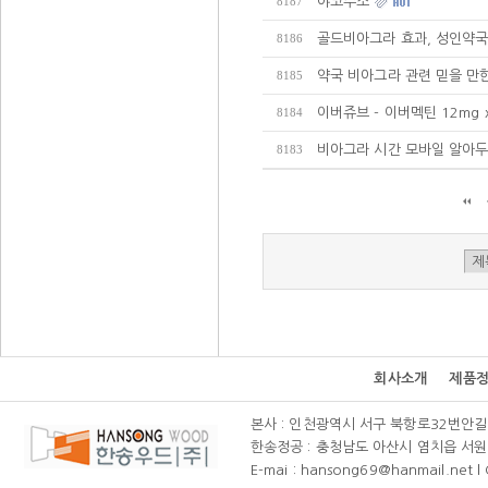
야코주소
8187
골드비아그라 효과, 성인약국
8186
약국 비아그라 관련 믿을 만한
8185
이버쥬브 - 이버멕틴 12mg 
8184
비아그라 시간 모바일 알아두
8183
회사소개
제품
본사 : 인천광역시 서구 북항로32번안길 111(
한송정공 : 충청남도 아산시 염치읍 서원리 58-
E-mai : hansong69@hanmail.net l C