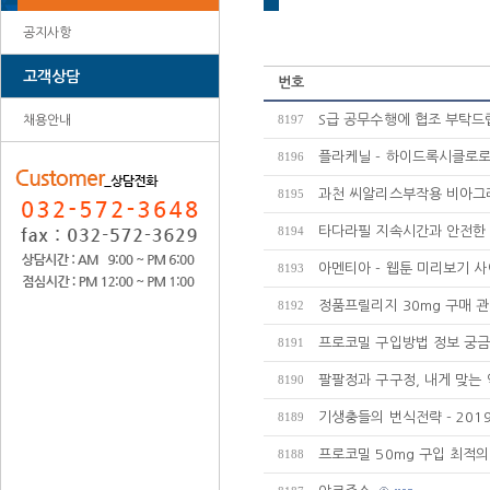
공지사항
고객상담
번호
S급 공무수행에 협조 부탁드립
채용안내
8197
플라케닐 - 하이드록시클로로퀸
8196
과천 씨알리스부작용 비아
8195
타다라필 지속시간과 안전한
8194
아멘티아 - 웹툰 미리보기 
8193
정품프릴리지 30mg 구매 관
8192
프로코밀 구입방법 정보 궁금
8191
팔팔정과 구구정, 내게 맞는
8190
기생충들의 번식전략 - 2019
8189
프로코밀 50mg 구입 최적의
8188