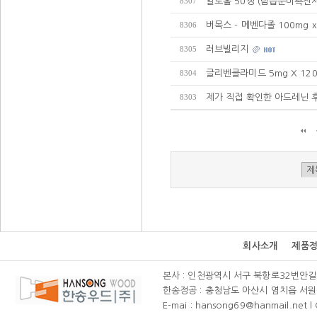
알로홀 50정 (담즙분비촉진제
8307
버목스 - 메벤다졸 100mg x
8306
러브빌리지
8305
글리벤클라미드 5mg X 12
8304
제가 직접 확인한 아드레닌 후
8303
회사소개
제품
본사 : 인천광역시 서구 북항로32번안길 111(
한송정공 : 충청남도 아산시 염치읍 서원리 58-
E-mai : hansong69@hanmail.net l C