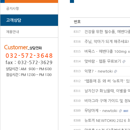
공지사항
고객상담
번호
건강을 위한 필수품, 메벤다졸
채용안내
8317
주님, 악마가 되게 해주세요! 
8316
버목스 - 메벤다졸 100mg x
8315
맞바람 - 웹툰 무료보기
8314
익명7 - newtoki
8313
"웹툰에 돈 왜 써 '뉴토끼' 
8312
남자친구 화났을때, 이별을 
8311
비아그라 구매 가이드 및 정
8310
무당마제 - newtoki
8309
뉴토끼 NEWTOKKI 2026
8308